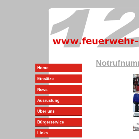
Notrufnum
Home
Einsätze
News
Ausrüstung
Über uns
Bürgerservice
Links